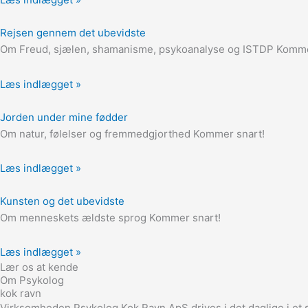
Rejsen gennem det ubevidste
Om Freud, sjælen, shamanisme, psykoanalyse og ISTDP Komme
Læs indlægget »
Jorden under mine fødder
Om natur, følelser og fremmedgjorthed Kommer snart!
Læs indlægget »
Kunsten og det ubevidste
Om menneskets ældste sprog Kommer snart!
Læs indlægget »
Lær os at kende
Om Psykolog
kok ravn
Virksomheden Psykolog Kok Ravn ApS drives i det daglige i et