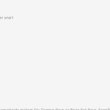
r snart
 samarbejde mellem Gry Dagmar Ravn og Brian Kok Ravn. Formål