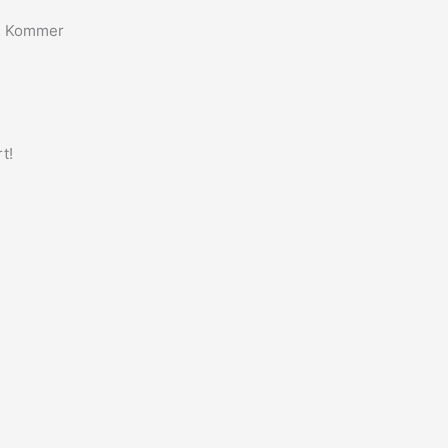
d… Kommer
t!