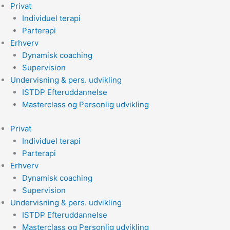
Gå
Privat
til
Individuel terapi
indholdet
Parterapi
Erhverv
Dynamisk coaching
Supervision
Undervisning & pers. udvikling
ISTDP Efteruddannelse
Masterclass og Personlig udvikling
Privat
Individuel terapi
Parterapi
Erhverv
Dynamisk coaching
Supervision
Undervisning & pers. udvikling
ISTDP Efteruddannelse
Masterclass og Personlig udvikling