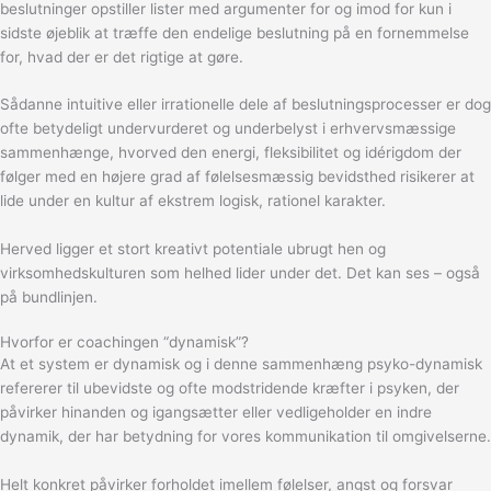
beslutninger opstiller lister med argumenter for og imod for kun i
sidste øjeblik at træffe den endelige beslutning på en fornemmelse
for, hvad der er det rigtige at gøre.
Sådanne intuitive eller irrationelle dele af beslutningsprocesser er dog
ofte betydeligt undervurderet og underbelyst i erhvervsmæssige
sammenhænge, hvorved den energi, fleksibilitet og idérigdom der
følger med en højere grad af følelsesmæssig bevidsthed risikerer at
lide under en kultur af ekstrem logisk, rationel karakter.
Herved ligger et stort kreativt potentiale ubrugt hen og
virksomhedskulturen som helhed lider under det. Det kan ses – også
på bundlinjen.
Hvorfor er coachingen “dynamisk”?
At et system er dynamisk og i denne sammenhæng psyko-dynamisk
refererer til ubevidste og ofte modstridende kræfter i psyken, der
påvirker hinanden og igangsætter eller vedligeholder en indre
dynamik, der har betydning for vores kommunikation til omgivelserne.
Helt konkret påvirker forholdet imellem følelser, angst og forsvar