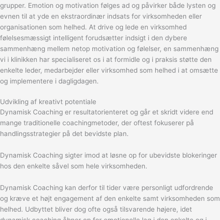
grupper. Emotion og motivation følges ad og påvirker både lysten og
evnen til at yde en ekstraordinær indsats for virksomheden eller
organisationen som helhed. At drive og lede en virksomhed
følelsesmæssigt intelligent forudsætter indsigt i den dybere
sammenhæng mellem netop motivation og følelser, en sammenhæng
vi i klinikken har specialiseret os i at formidle og i praksis støtte den
enkelte leder, medarbejder eller virksomhed som helhed i at omsætte
og implementere i dagligdagen.
Udvikling af kreativt potentiale
Dynamisk Coaching er resultatorienteret og går et skridt videre end
mange traditionelle coachingmetoder, der oftest fokuserer på
handlingsstrategier på det bevidste plan.
Dynamisk Coaching sigter imod at løsne op for ubevidste blokeringer
hos den enkelte såvel som hele virksomheden.
Dynamisk Coaching kan derfor til tider være personligt udfordrende
og kræve et højt engagement af den enkelte samt virksomheden som
helhed. Udbyttet bliver dog ofte også tilsvarende højere, idet
dynamisk coaching åbner op for emotionelle lag i den enkelte og i